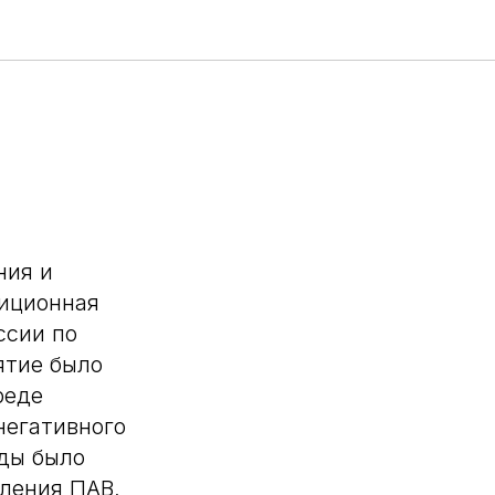
ния и
диционная
ссии по
ятие было
реде
негативного
еды было
ления ПАВ,