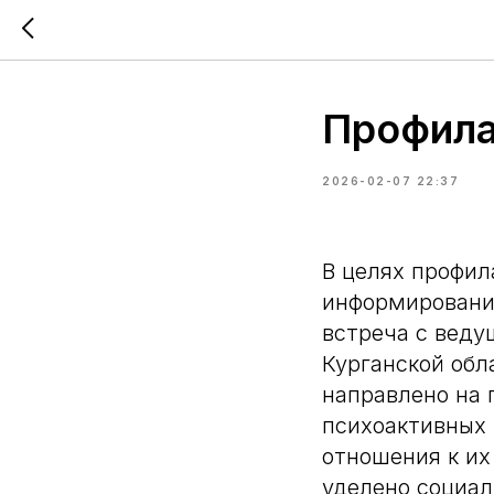
Профила
2026-02-07 22:37
В целях профил
информировани
встреча с вед
Курганской об
направлено на 
психоактивных 
отношения к их
уделено социа