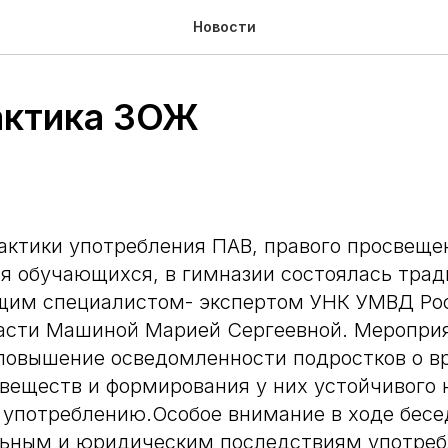
Новости
ктика ЗОЖ
актики употребления ПАВ, правого просвеще
я обучающихся, в гимназии состоялась тра
ущим специалистом- экспертом УНК УМВД Ро
ласти Машиной Марией Сергеевной. Меропри
повышение осведомленности подростков о в
веществ и формирования у них устойчивого 
 употреблению.Особое внимание в ходе бес
льным и юридическим последствиям употреб