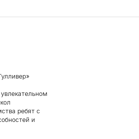
Гулливер»
в увлекательном
укол
ства ребят с
собностей и