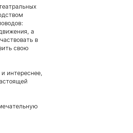
 театральных
водством
ловодов:
движения, а
частвовать в
вить свою
 и интереснее,
настоящей
амечательную