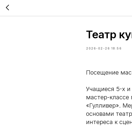
Театр к
2026-02-26 18:56
Посещение маст
Учащиеся 5-х и
мастер-классе 
«Гулливер». Ме
основами театр
интереса к сце