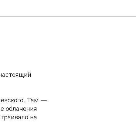
 настоящий
Невского. Там —
ые облачения
страивало на